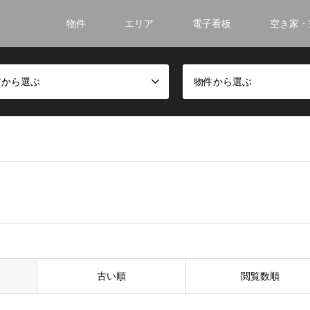
物件
エリア
電子看板
空き家・
アから選ぶ
物件から選ぶ
古い順
閲覧数順