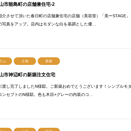
山市能島町の店舗兼住宅-2
紹介させて頂いた春日町の店舗兼住宅の店舗（美容室）「美ーSTAGE」
の写真をアップ。店内はモダンな白を基調とした優…
ラム
土地
新築
山市神辺町の新築注文住宅
引渡し完了しましたN様邸。ご新築おめでとうございます！シンプルモ
コンセプトのN様邸。色も木目×グレーの内装のコ…