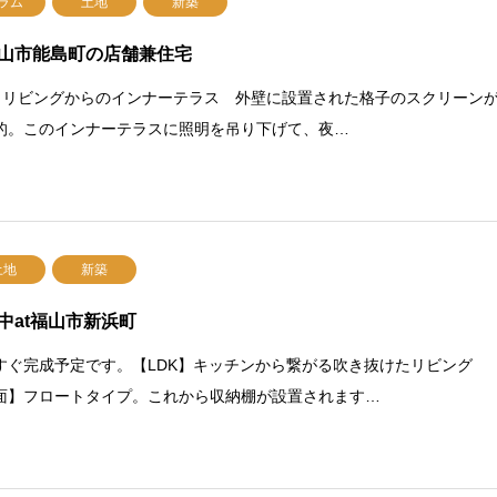
ラム
土地
新築
山市能島町の店舗兼住宅
 リビングからのインナーテラス 外壁に設置された格子のスクリーン
的。このインナーテラスに照明を吊り下げて、夜…
土地
新築
中at福山市新浜町
すぐ完成予定です。【LDK】キッチンから繋がる吹き抜けたリビング
面】フロートタイプ。これから収納棚が設置されます…