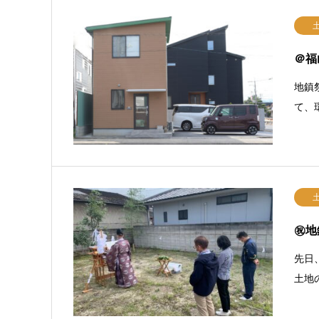
＠福
地鎮
て、
㊗地
先日
土地