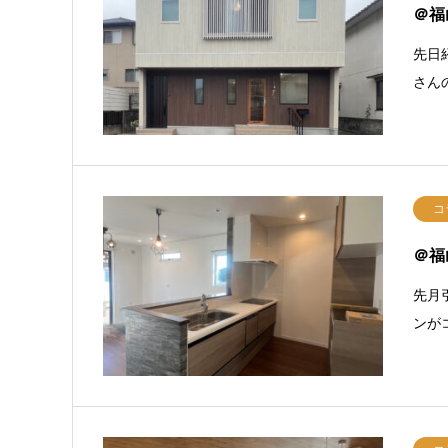
＠福
先日
さん
コ
＠福
先月
ンが