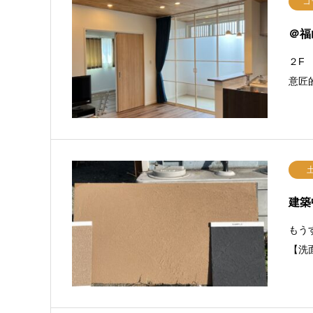
コ
＠福
２F
意匠
建築
もう
【洗