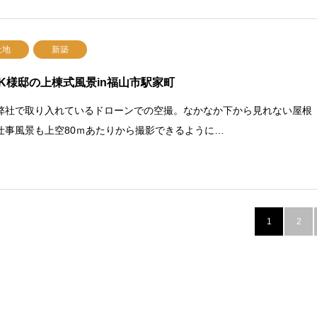
土地
新築
K様邸の上棟式風景in福山市駅家町
弊社で取り入れているドローンでの空撮。なかなか下から見れない屋根
仕事風景も上空80ｍあたりから撮影できるように…
1
2