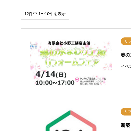
12件中 1〜10件を表示
リ
春の
イベ
リ
新築