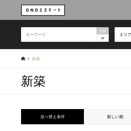
and
エリ
or
新築
新築
並べ替え条件
新しい順