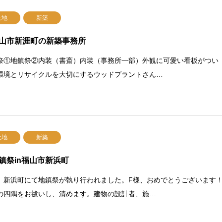
土地
新築
山市新涯町の新築事務所
祭①地鎮祭②内装（書斎）内装（事務所一部）外観に可愛い看板がつい
環境とリサイクルを大切にするウッドプラントさん…
土地
新築
鎮祭in福山市新浜町
、新浜町にて地鎮祭が執り行われました。F様、おめでとうございます
の四隅をお祓いし、清めます。建物の設計者、施…