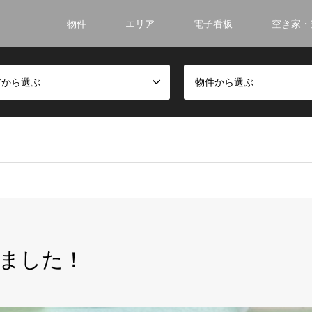
物件
エリア
電子看板
空き家・
アから選ぶ
物件から選ぶ
！
ました！