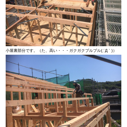
小屋裏部分です。（た、高い・・・ガクガクブルブル(;´Д｀)）