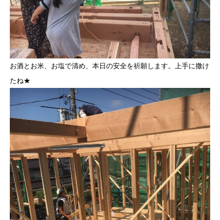
お酒とお米、お塩で清め、本日の安全を祈願します。上手に撒け
たね★