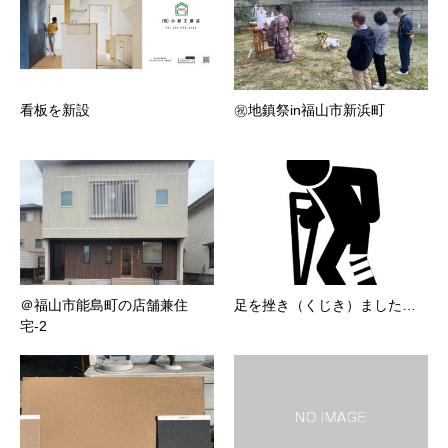
看板を新設
㊗地鎮祭in福山市新浜町
＠福山市能島町の店舗兼住
足を挫き（くじき）ました…
宅-2