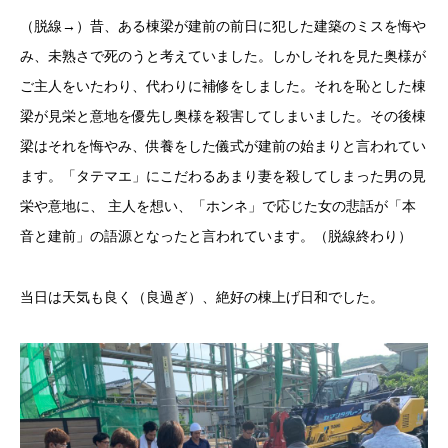
（脱線→）昔、ある棟梁が建前の前日に犯した建築のミスを悔や
み、未熟さで死のうと考えていました。しかしそれを見た奥様が
ご主人をいたわり、代わりに補修をしました。それを恥とした棟
梁が見栄と意地を優先し奥様を殺害してしまいました。その後棟
梁はそれを悔やみ、供養をした儀式が建前の始まりと言われてい
ます。「タテマエ」にこだわるあまり妻を殺してしまった男の見
栄や意地に、 主人を想い、「ホンネ」で応じた女の悲話が「本
音と建前」の語源となったと言われています。（脱線終わり）
当日は天気も良く（良過ぎ）、絶好の棟上げ日和でした。