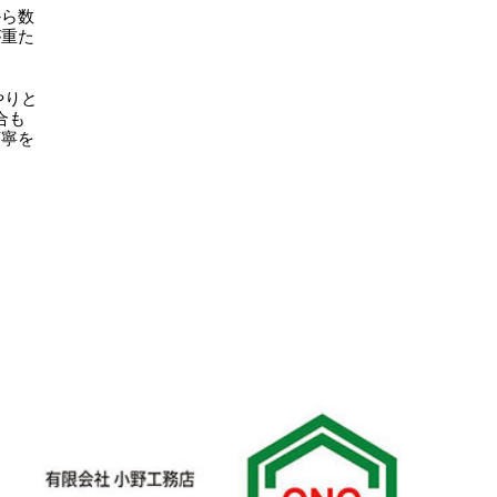
から数
が重た
やりと
合も
丁寧を