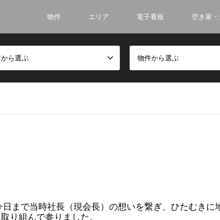
物件
エリア
電子看板
空き家・
アから選ぶ
物件から選ぶ
、今日まで当時社長（現会長）の想いを繋ぎ、ひたむきに
に取り組んで参りました。