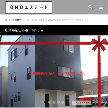
検索
売買物件
福山市春日町1丁目 3階建て新築建売住宅【ご成約済】
広島県福山市春日町1丁目
2
3
4
5