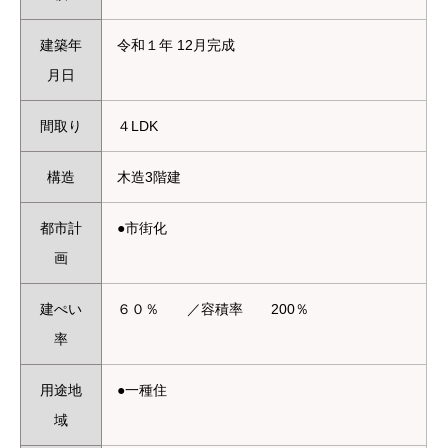
建築年
令和１年 12月完成
月日
間取り
４LDK
構造
木造3階建
都市計
●市街化
画
建ぺい
６０％ ／容積率 200％
率
用途地
●一種住
域