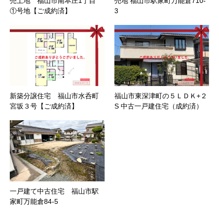
売土地 福山市南本庄1丁目
売地 福山市駅家町万能倉710-
①号地【ご成約済】
3
新築分譲住宅 福山市水呑町
福山市東深津町の５ＬＤＫ+２
宮坂３号【ご成約済】
S 中古一戸建住宅（成約済）
一戸建て中古住宅 福山市駅
家町万能倉84-5