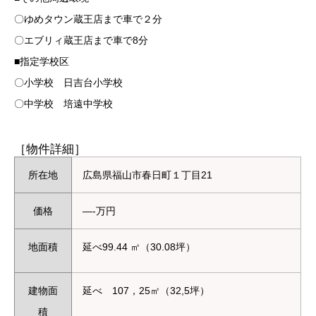
〇ゆめタウン蔵王店まで車で２分
〇エブリィ蔵王店まで車で8分
■指定学校区
〇小学校 日吉台小学校
〇中学校 培遠中学校
［物件詳細］
所在地
広島県福山市春日町１丁目21
価格
—-万円
地面積
延べ99.44 ㎡（30.08坪）
建物面
延べ 107，25㎡（32,5坪）
積