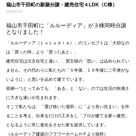
福山市千田町の新築分譲・建売住宅４LDK（C棟）
2019.03.22
福山市千田町に「ルルーディア」が３棟同時分譲
となりました！
「ルルーディア（ＬｕＬｕｄｉａ）」のコンセプトは「大切なの
は「買った時」より「買ったあと」。
建売住宅は注文住宅と違い、、買主様の「思い」は込められてい
ません。その代わりに私たちの「５年後、１０年後にご不便がな
いように」と思いを込めて建てています。
収納一つとってみても、「ある」と「ない」のでは生活の快適さ
に大きな違いが生まれます。
そこで私たちは、「選び抜いた場所」に「より良い住まい」を作
ることを考え、出来るだけの工夫をし「プロが建てる家＝建売」
となるように常に進化をさせた家を提供しています。
（ルルーディア建築のフラワーホームＨＰより抜粋）