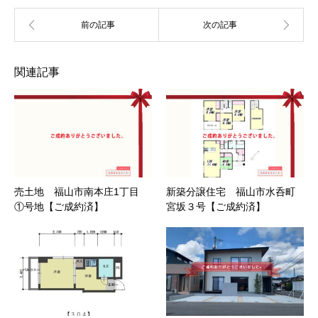
関連記事
売土地 福山市南本庄1丁目
新築分譲住宅 福山市水呑町
①号地【ご成約済】
宮坂３号【ご成約済】