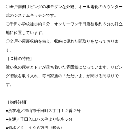
〇全戸南側リビングの和モダンな外観、オール電化のカウンター
式のシステムキッチンです。
〇千田小学校徒歩約２分、オンリーワン千田店徒歩約５分の好立
地に位置しています。
〇全戸小屋裏収納を備え、収納に優れた間取りをなっておりま
す。
［Ｃ棟の特徴］
濃い色の床材とドアが落ち着いた雰囲気になっています。リビン
グ階段を取り入れ、毎日家族の「ただいま」が聞ける間取りで
す。
［物件詳細］
●所在地／福山市千田町３丁目１２番２号
●交通／千田入口バス停より徒歩５分
●価格／２，１９８万円（税込）