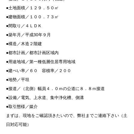
●土地面積／１２９．５０㎡
●建物面積／１００．７３㎡
●間取り／４ＬＤＫ
●築年月／平成30年９月
●構造／木造２階建
●都市計画／都市計画区域内
●用途地域／第一種低層住居専用地域
●建ぺい率／６０ 容積率／２００
●地勢／平坦
●接道／（北側）幅員４．０ｍの公道に８．８ｍ接道
●設備／電気、上水道、集中浄化槽、側溝
●取引態様／媒介
まずは、現地をご確認頂きたいので、弊社までご連絡下さい（土
日対応可能）