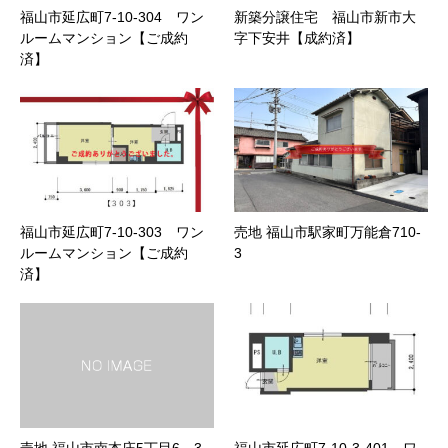
福山市延広町7-10-304 ワン
新築分譲住宅 福山市新市大
ルームマンション【ご成約
字下安井【成約済】
済】
福山市延広町7-10-303 ワン
売地 福山市駅家町万能倉710-
ルームマンション【ご成約
3
済】
売地 福山市南本庄5丁目6－3
福山市延広町7-10-3-401 ワ