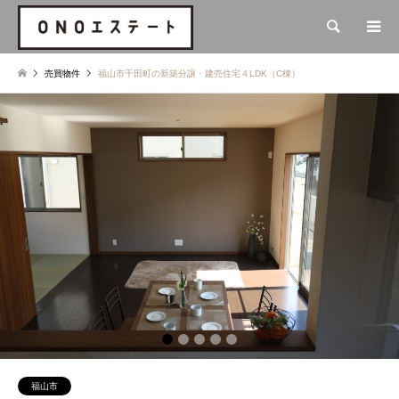
検索
売買物件
福山市千田町の新築分譲・建売住宅４LDK（C棟）
2
3
4
5
福山市