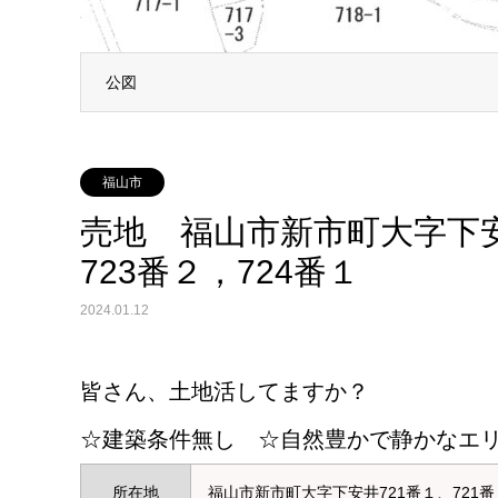
公図
福山市
売地 福山市新市町大字下安井
723番２，724番１
2024.01.12
皆さん、土地活してますか？
☆建築条件無し ☆自然豊かで静かなエリ
所在地
福山市新市町大字下安井721番１、721番２