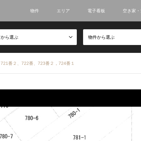
物件
エリア
電子看板
空き家・
アから選ぶ
物件から選ぶ
21番２、722番、723番２，724番１