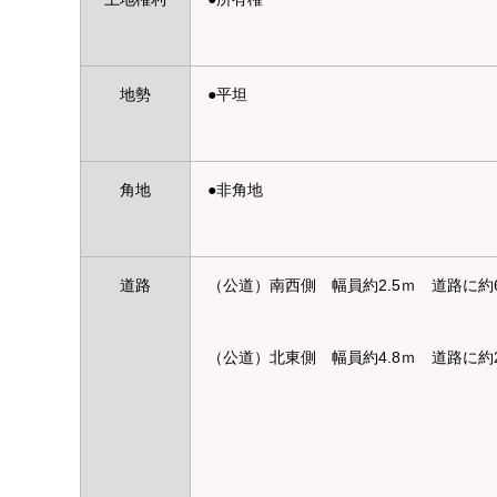
地勢
●平坦
角地
●非角地
道路
（公道）南西側 幅員約2.5ｍ 道路に約6
（公道）北東側 幅員約4.8ｍ 道路に約2