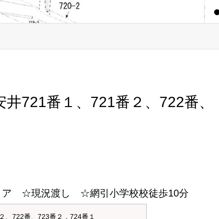
1
2
721番１、721番２、722番、
ア ☆現況渡し ☆網引小学校校徒歩10分
、722番、723番２，724番１