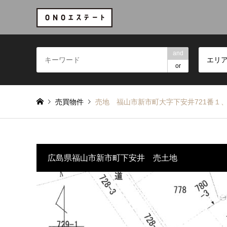
and
エリ
or
売買物件
売地 福山市新市町大字下安井721番１、7
広島県福山市新市町下安井 売土地