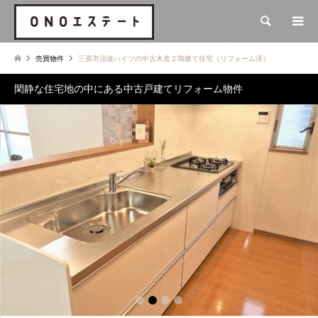
検索
売買物件
三原市須波ハイツの中古木造２階建て住宅（リフォーム済）
閑静な住宅地の中にある中古戸建てリフォーム物件
1
2
3
4