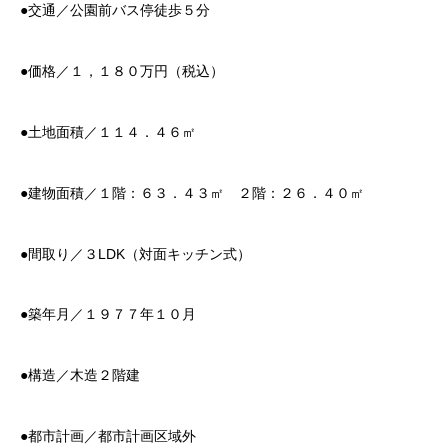
●交通／公園前バス停徒歩５分
●価格／１，１８０万円（税込）
●土地面積／１１４．４６㎡
●建物面積／１階：６３．４３㎡ ２階：２６．４０㎡
●間取り／３LDK（対面キッチン式）
●築年月／１９７７年１０月
●構造／木造２階建
●都市計画／都市計画区域外