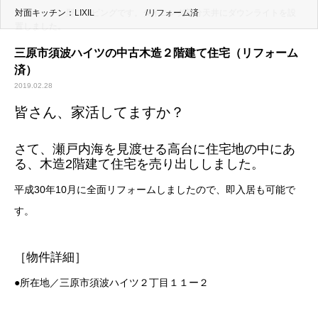
対面キッチン：LIXIL /リフォーム済
対面キッチン型のリビングです。ダイニング部分天井にダウンライトを設
置しました。
三原市須波ハイツの中古木造２階建て住宅（リフォーム
済）
2019.02.28
皆さん、家活してますか？
さて、瀬戸内海を見渡せる高台に住宅地の中にあ
る、木造2階建て住宅を売り出ししました。
平成30年10月に全面リフォームしましたので、即入居も可能で
す。
［物件詳細］
●所在地／三原市須波ハイツ２丁目１１ー２