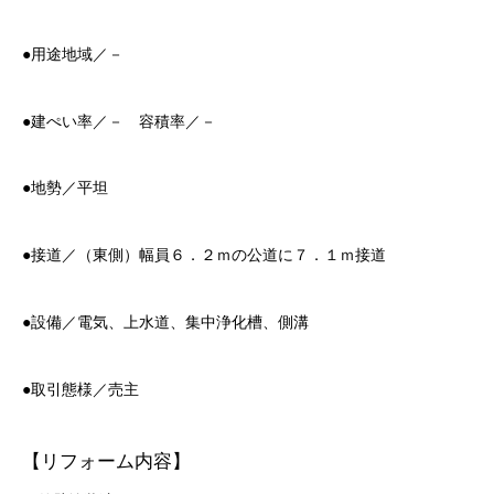
●用途地域／－
●建ぺい率／－ 容積率／－
●地勢／平坦
●接道／（東側）幅員６．２ｍの公道に７．１ｍ接道
●設備／電気、上水道、集中浄化槽、側溝
●取引態様／売主
【リフォーム内容】